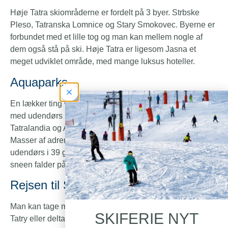
Høje Tatra skiområderne er fordelt på 3 byer. Strbske
Pleso, Tatranska Lomnice og Stary Smokovec. Byerne er
forbundet med et lille tog og man kan mellem nogle af
dem også stå på ski. Høje Tatra er ligesom Jasna et
meget udviklet område, med mange luksus hoteller.
Aquaparks
En lækker ting ved Ski Slovakiet er de mange Aquaparks
med udendørs pools med Thermalvand. Besonova,
Tatralandia og Aquacity Poprad er alle et besøg værd.
Masser af adrenalin vandrutchebaner og man kan bade
udendørs i 39 graders varmt Thermalvand , alt imens
sneen falder på ens hoved.
Rejsen til Slovakiet
Man kan tage med fly til Krakow, Bratislava eller Popard
SKIFERIE NYT
Tatry eller deltage på en af vores busrejser.