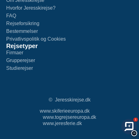
Om Jeresskirejse
Hvorfor Jeresskirejse?
FAQ
Rejseforsikring
Bestemmelser
Privatlivspolitik og Cookies
Rejsetyper
Firmaer
Grupperejser
Studierejser
© Jeresskirejse.dk
www.skiferieeuropa.dk
www.togrejsereuropa.dk
1
www.jeresferie.dk
−