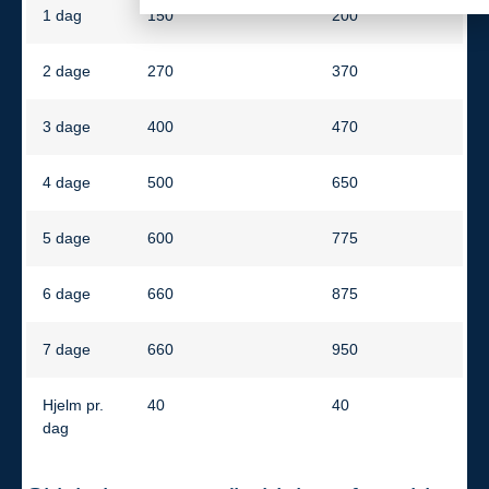
1 dag
150
200
stave
skisæt
2 dage
270
370
3 dage
400
470
4 dage
500
650
5 dage
600
775
6 dage
660
875
7 dage
660
950
Hjelm pr.
40
40
dag