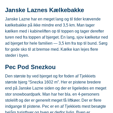
Janske Laznes Kælkebakke
Janske Lazne har en meget lang og til tider krævende
kælkebakke på ikke mindre end 3,5 km. Man tager
kælken med i kabineliften op til toppen og tager derefter
turen ned fra toppen af bjerget. En lang, sjov kælketur ned
ad bjerget for hele familien — 3,5 km fra top til bund. Sørg
for gode sko til at bremse med. Kælke kan lejes flere
steder i byen.
Pec Pod Snezkou
Den største by ved bjerget og for foden af Tjekkiets
største bjerg “Snezka 1602 m”. Her er pistene bredere
end på Janske Lazne siden og der er ligeledes en meget
stor snowboardpark. Man har her bla. en 4-personers
stolelift og der er generelt meget få liftkøer. Der er flere
indgange til pistene. Pec er en af Tjekkiets mest besøgte
helårs turistbyer og byen er derfor livlig. Byen er