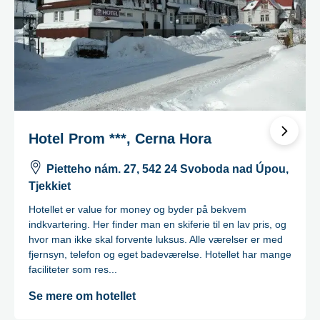
Hotel Horizont ****, Pec Pod Snezkou
Velká Pláň 141, 542 21 Pec pod Sněžkou
Det 4-stjernede hotel er beliggende midt i Pec, tæt ved
Tjekkiets højeste bjerg Snezka(1602 m) og i byens
centrum. Hotellet har i alt 132 værelser(flere sælges som
familieværelser med connecting doors)og 3 suiter. Hotellet
har mange faciliteter s...
Se mere om hotellet