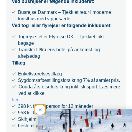
Ved busrejser er følgende inkluderet:
Busrejse Danmark – Tjekkiet retur I moderne
turistbus med vippesæder
Ved tog- eller flyrejser er følgende inkluderet:
Togrejse- eller Flyrejse DK – Tjekkiet inkl.
bagage
Transfer til/fra ens hotel på ankomst- og
afrejsedag
Tillæg
:
Enkeltværelsestillæg
Sygdomsafbestillingsforsikring 7% af samlet pris.
Gouda årsrejseforsikring inkl. skisport: Læs mere
ved at klikke
her
398 kr. for en person for 12 måneder
958 kr. for hele familien i 12 måneder
Skihjelm pr. person pr. dag +40 kr.
bestemt plads i bussen +200 kr.