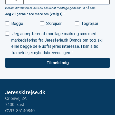
Indtast dit telefon nr. hvis du ønsker at modtage gode tilbud på sms
Jeg vil gerne høre mere om (vælg 1)
Begge
Skirejser
Togrejser
Jeg accepterer at modtage mails og sms med
markedsføring fra Jeresferie.dk Brands om tog, ski
eller begge dele udfra jeres interesse. I kan altid
framelde jer nyhedsbrevene igen.
Tilmeld mig
Jeresskirejse.dk
Orionvej 2A
7430 Ikast
CVR: 35140840