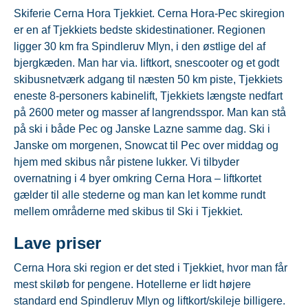
Skiferie Cerna Hora Tjekkiet. Cerna Hora-Pec skiregion
er en af Tjekkiets bedste skidestinationer. Regionen
ligger 30 km fra Spindleruv Mlyn, i den østlige del af
bjergkæden. Man har via. liftkort, snescooter og et godt
skibusnetværk adgang til næsten 50 km piste, Tjekkiets
eneste 8-personers kabinelift, Tjekkiets længste nedfart
på 2600 meter og masser af langrendsspor. Man kan stå
på ski i både Pec og Janske Lazne samme dag. Ski i
Janske om morgenen, Snowcat til Pec over middag og
hjem med skibus når pistene lukker. Vi tilbyder
overnatning i 4 byer omkring Cerna Hora – liftkortet
gælder til alle stederne og man kan let komme rundt
mellem områderne med skibus til Ski i Tjekkiet.
Lave priser
Cerna Hora ski region er det sted i Tjekkiet, hvor man får
mest skiløb for pengene. Hotellerne er lidt højere
standard end Spindleruv Mlyn og liftkort/skileje billigere.