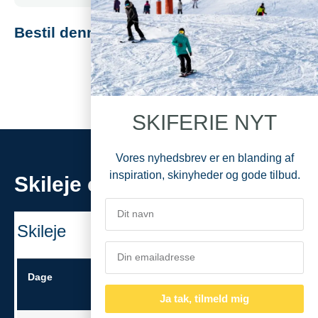
Bestil denne ferie
Bestil tilbud
SKIFERIE NYT
Vores nyhedsbrev er en blanding af
inspiration, skinyheder og gode tilbud.
Skileje og skiskole
Skileje
Dage
Skileje - ski, støvler,
Performance
stave
skisæt
Ja tak, tilmeld mig
Dage
Skileje - ski, støvler,
Performance