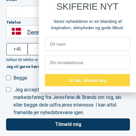
SKIFERIE NYT
Vores nyhedsbrev er en blanding af
Telefon
inspiration, skinyheder og gode tilbud.
Denmark
Indtast dit telefon nr. hvis du ønsker at modtage gode tilbud på sms
Jeg vil gerne høre mere om (vælg 1)
Begge
Skirejser
Togrejser
Ja tak, tilmeld mig
Jeg accepterer at modtage mails og sms med
markedsføring fra Jeresferie.dk Brands om tog, ski
eller begge dele udfra jeres interesse. I kan altid
framelde jer nyhedsbrevene igen.
Tilmeld mig