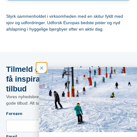
Styrk sammenholdet i virksomheden med en skitur fyldt med
sjov og udfordringer. Udforsk Europas bedste pister og nyd
afslapning i hyggelige bjergbyer efter en aktiv dag.
Tilmeld dig vores nyhedsbrev og
få inspiration, skinyheder og gode
tilbud​
Vores nyhedsbrev er en blanding af inspiration, skinyheder og
gode tilbud. Alt sammen direkte i din indbakke før alle andre.
Fornavn
Alder
Email