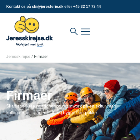
Kontakt os på ski@jeresferie.dk eller +45 32 17 73 44
Jeresskirejse
/
Firmaer
Firmaer
Skab stærkere relationer og teamwork på en skitur med
kollegaerne – sne, skiløb og hygge i én pakke.