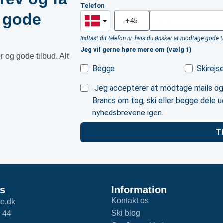
Telefon
g gode
Indtast dit telefon nr. hvis du ønsker at modtage gode 
Jeg vil gerne høre mere om (vælg 1)
 og gode tilbud. Alt
Begge
Skirejs
Jeg accepterer at modtage mails og
Brands om tog, ski eller begge dele ud
nyhedsbrevene igen.
T
os
Information
Kontakt os
ie.dk
Ski blog
 44