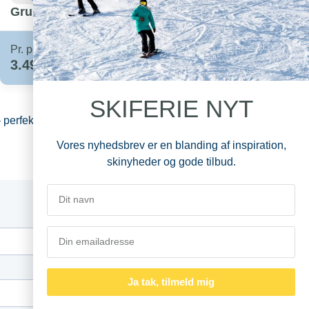
Grupperejse Zakopane
Pr. person på hotel
Pr. pers. fra
Se rejse
3.490,-
SKIFERIE NYT
rfekt til både familier og erfarne skiløbere.
Vores nyhedsbrev er en blanding af inspiration,
skinyheder og gode tilbud.
Alder
Ja tak, tilmeld mig