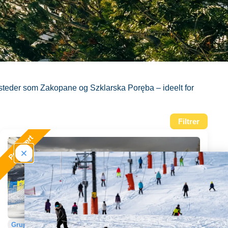
ssteder som Zakopane og Szklarska Poręba – ideelt for
Filtrer
Grupperejser