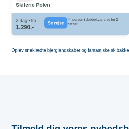
Skiferie Polen
Pr. person i dobbeltværelse for 2
2 dage fra
Se rejse
nætter
1.290,-
Oplev sneklædte bjerglandskaber og fantastiske skibakker 
Tilmeld dig vores nyhedsb