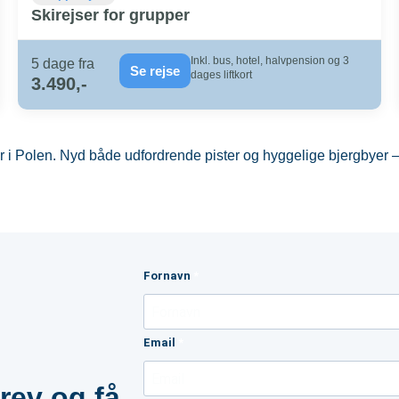
Skirejser for grupper
Inkl. bus, hotel, halvpension og 3
5 dage fra
Se rejse
dages liftkort
3.490,-
i Polen. Nyd både udfordrende pister og hyggelige bjergbyer – pe
Fornavn
Email
rev og få