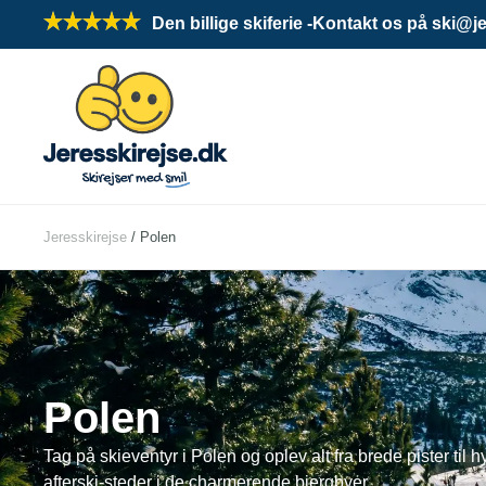
Den billige skiferie -
Kontakt os på ski@jer
Jeresskirejse
/
Polen
Polen
Tag på skieventyr i Polen og oplev alt fra brede pister til 
afterski-steder i de charmerende bjergbyer.