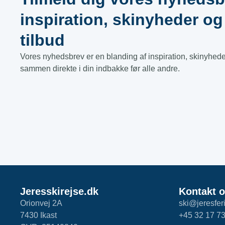
inspiration, skinyheder o
tilbud​
Vores nyhedsbrev er en blanding af inspiration, skinyheder
sammen direkte i din indbakke før alle andre.
Jeresskirejse.dk
Kontakt 
Orionvej 2A
ski@jeresfer
7430 Ikast
+45 32 17 73